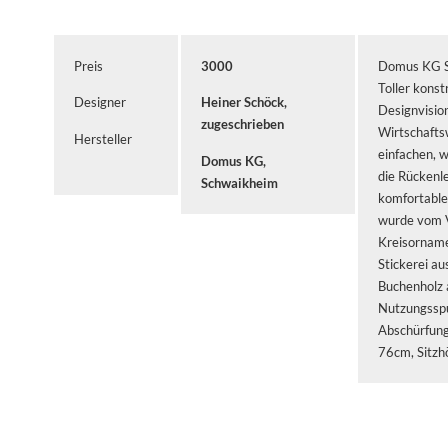
Preis
3000
Domus KG Sc
Toller konst
Designer
Heiner Schöck,
Designvision
zugeschrieben
Wirtschaftsw
Hersteller
einfachen, w
Domus KG,
die Rückenl
Schwaikheim
komfortable
wurde vom V
Kreisorname
Stickerei au
Buchenholz 
Nutzungsspu
Abschürfung
76cm, Sitzh