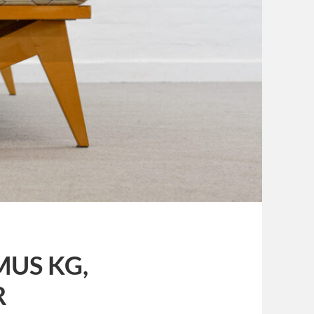
US KG,
R