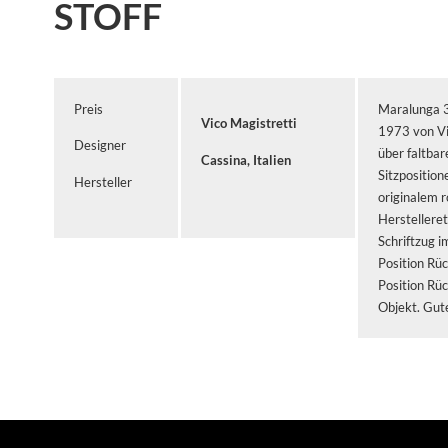
STOFF
Preis
Maralunga 3
Vico Magistretti
1973 von Vi
Designer
über faltba
Cassina, Italien
Sitzposition
Hersteller
originalem r
Herstelleret
Schriftzug i
Position Rü
Position Rü
Objekt. Gut